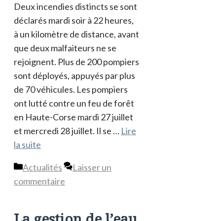
Deux incendies distincts se sont
déclarés mardi soir à 22 heures,
à un kilomètre de distance, avant
que deux malfaiteurs ne se
rejoignent. Plus de 200 pompiers
sont déployés, appuyés par plus
de 70 véhicules. Les pompiers
ont lutté contre un feu de forêt
en Haute-Corse mardi 27 juillet
et mercredi 28 juillet. Il se …
Lire
la suite
Catégories
Actualités
Laisser un
commentaire
La gestion de l’eau