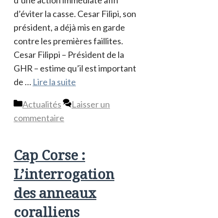
d’une action immédiate afin
d’éviter la casse. Cesar Filipi, son
président, a déjà mis en garde
contre les premières faillites.
Cesar Filippi – Président de la
GHR – estime qu’il est important
de …
Lire la suite
Catégories
Actualités
Laisser un
commentaire
Cap Corse :
L’interrogation
des anneaux
coralliens