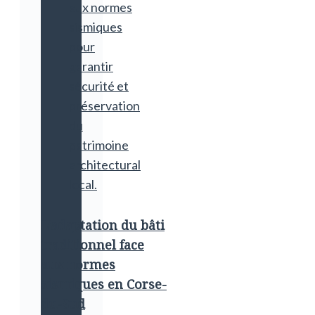
L’adaptation du bâti
traditionnel face
aux normes
sismiques en Corse-
du-Sud