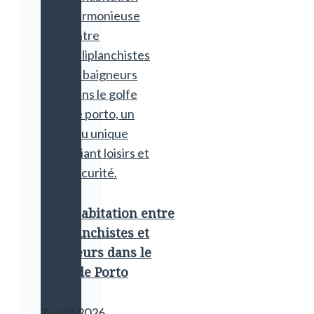
La cohabitation entre
véliplanchistes et
baigneurs dans le
Golfe de Porto
7 août 2026