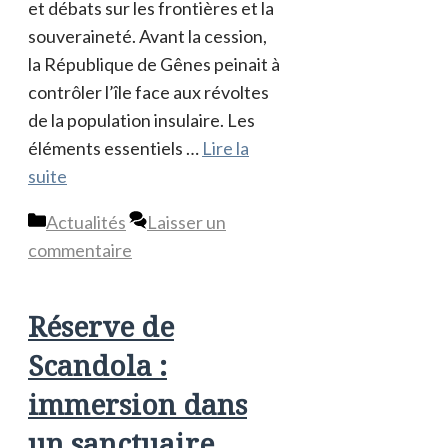
et débats sur les frontières et la
souveraineté. Avant la cession,
la République de Gênes peinait à
contrôler l’île face aux révoltes
de la population insulaire. Les
éléments essentiels …
Lire la
suite
Catégories
Actualités
Laisser un
commentaire
Réserve de
Scandola :
immersion dans
un sanctuaire