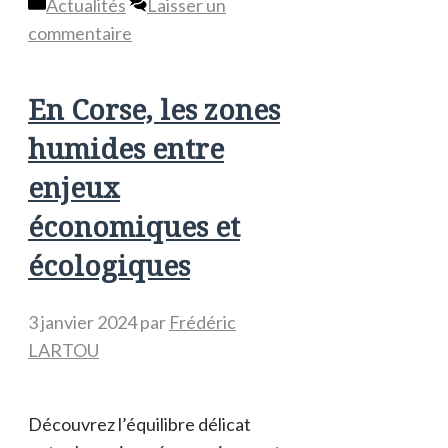
Catégories
Actualités
Laisser un
commentaire
En Corse, les zones
humides entre
enjeux
économiques et
écologiques
3 janvier 2024
par
Frédéric
LARTOU
Découvrez l’équilibre délicat