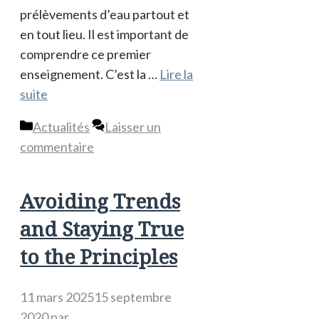
prélèvements d’eau partout et
en tout lieu. Il est important de
comprendre ce premier
enseignement. C’est la …
Lire la
suite
Catégories
Actualités
Laisser un
commentaire
Avoiding Trends
and Staying True
to the Principles
11 mars 2025
15 septembre
2020
par