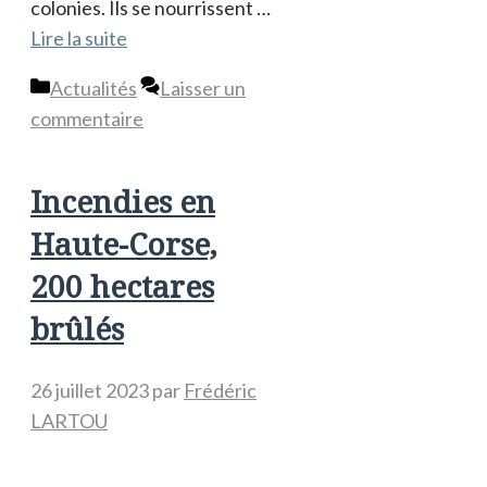
colonies. Ils se nourrissent …
Lire la suite
Catégories
Actualités
Laisser un
commentaire
Incendies en
Haute-Corse,
200 hectares
brûlés
26 juillet 2023
par
Frédéric
LARTOU