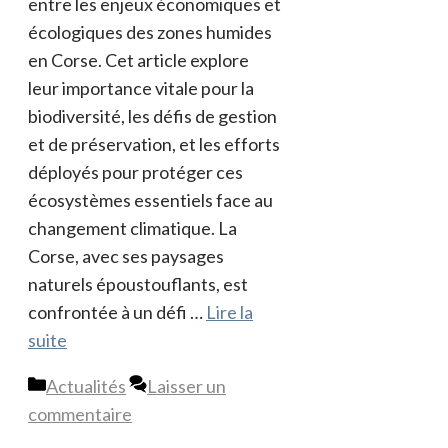
entre les enjeux économiques et
écologiques des zones humides
en Corse. Cet article explore
leur importance vitale pour la
biodiversité, les défis de gestion
et de préservation, et les efforts
déployés pour protéger ces
écosystèmes essentiels face au
changement climatique. La
Corse, avec ses paysages
naturels époustouflants, est
confrontée à un défi …
Lire la
suite
Catégories
Actualités
Laisser un
commentaire