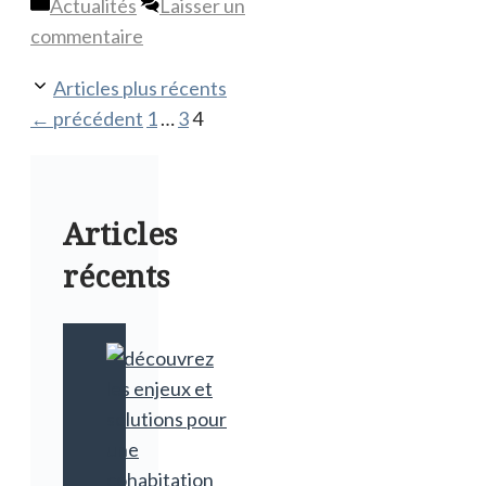
Catégories
Actualités
Laisser un
commentaire
Articles plus récents
Page
Page
Page
←
précédent
1
…
3
4
Articles
récents