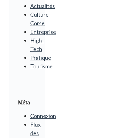
Actualités
Culture
Corse
Entreprise
High-
Tech
Pratique
Tourisme
Méta
Connexion
Flux
des