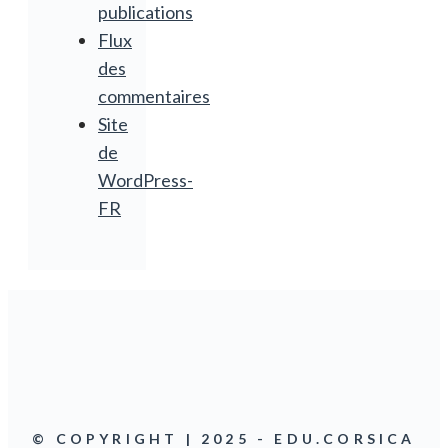
publications
Flux
des
commentaires
Site
de
WordPress-
FR
© COPYRIGHT | 2025 - EDU.CORSICA