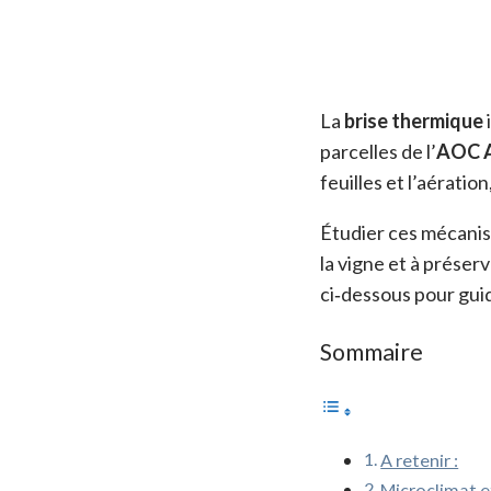
La
brise thermique
parcelles de l’
AOC A
feuilles et l’aératio
Étudier ces mécanism
la vigne et à préser
ci‑dessous pour guid
Sommaire
A retenir :
Microclimat e