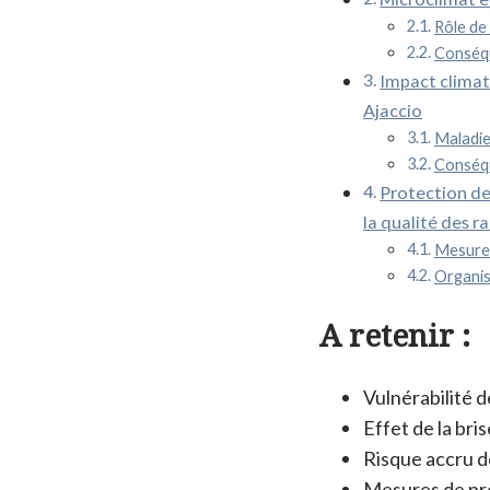
Rôle de 
Conséqu
Impact climat
Ajaccio
Maladies
Conséque
Protection de
la qualité des r
Mesures
Organisa
A retenir :
Vulnérabilité d
Effet de la bris
Risque accru d
Mesures de pro