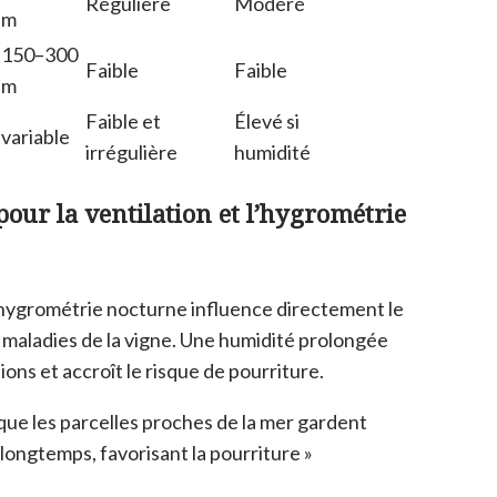
Régulière
Modéré
m
150–300
Faible
Faible
m
Faible et
Élevé si
variable
irrégulière
humidité
our la ventilation et l’hygrométrie
ygrométrie nocturne influence directement le
aladies de la vigne. Une humidité prolongée
ions et accroît le risque de pourriture.
 que les parcelles proches de la mer gardent
 longtemps, favorisant la pourriture »