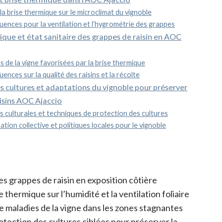
la brise thermique sur le microclimat du vignoble
ences pour la ventilation et l’hygrométrie des grappes
ique et état sanitaire des grappes de raisin en AOC
 de la vigne favorisées par la brise thermique
nces sur la qualité des raisins et la récolte
s cultures et adaptations du vignoble pour préserver
aisins AOC Ajaccio
 culturales et techniques de protection des cultures
tion collective et politiques locales pour le vignoble
es grappes de raisin en exposition côtière
e thermique sur l’humidité et la ventilation foliaire
e maladies de la vigne dans les zones stagnantes
tection des cultures ciblées pour préserver la