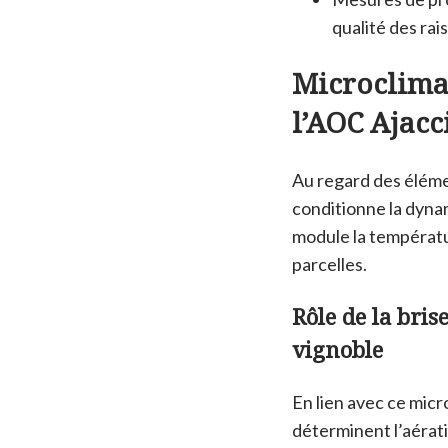
qualité des rai
Microclimat
l’AOC Ajacc
Au regard des éléme
conditionne la dyna
module la températu
parcelles.
Rôle de la bri
vignoble
En lien avec ce micr
déterminent l’aérati