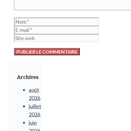
Nom
E-
mail
Site
web
Archives
août
2026
juillet
2026
juin
2026