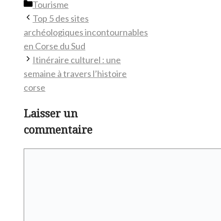
Catégories
Tourisme
Top 5 des sites
archéologiques incontournables
en Corse du Sud
Itinéraire culturel : une
semaine à travers l’histoire
corse
Laisser un
commentaire
Commentaire