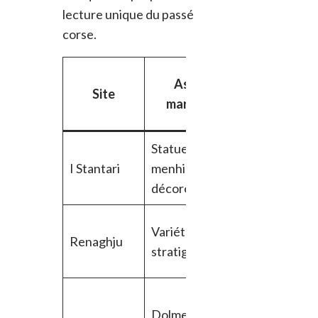
lecture unique du passé
corse.
Retour
Aspect
Site
des
marquant
visiteurs
Statues-
Admiration
I Stantari
menhirs
et
décorées
curiosité
Sens
Variété
Renaghju
historique
stratigraphique
éveillé
Réflexion
Dolmen
sur les