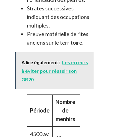
Strates successives
indiquant des occupations
multiples.
Preuve matérielle de rites
anciens sur le territoire.
A lire également :
Les erreurs
à éviter pour réussir son
GR20
Nombre
Observation
Période
de
archéologique
menhirs
4500 av.
Début