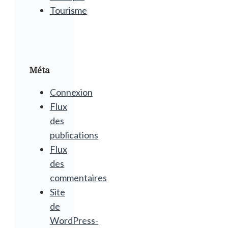
Tourisme
Méta
Connexion
Flux
des
publications
Flux
des
commentaires
Site
de
WordPress-