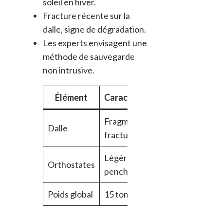
soleil en hiver.
Fracture récente sur la
dalle, signe de dégradation.
Les experts envisagent une
méthode de sauvegarde
non intrusive.
Élément
Caractéristique
Fragment
Dalle
fracturé
Légèrement
Orthostates
penchés
Poids global
15 tonnes