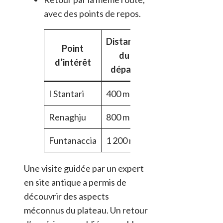
avec des points de repos.
Distance
Point
Temps
du
d’intérêt
approximatif
départ
I Stantari
400 m
10 min
Renaghju
800 m
15 min
Funtanaccia
1 200 m
20 min
Une visite guidée par un expert
en site antique a permis de
découvrir des aspects
méconnus du plateau. Un retour