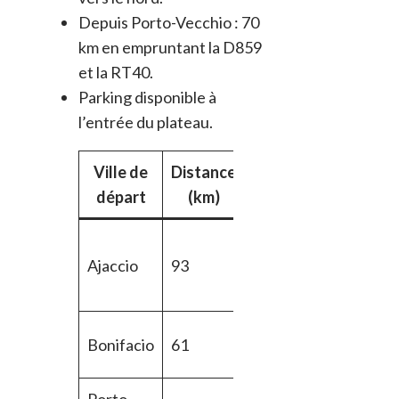
Depuis Porto-Vecchio : 70
km en empruntant la D859
et la RT40.
Parking disponible à
l’entrée du plateau.
Ville de
Distance
Itinéraire
départ
(km)
RT40
Ajaccio
93
puis
Sartène
D48 via
Bonifacio
61
Sartène