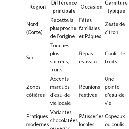
Différence
Garniture
Région
Occasion
principale
typique
Recette la
Fêtes
Nord
Zeste de
plus proche
familiales
(Corte)
citron
de l’origine
et Pâques
Touches
plus
Repas
Coulis de
Sud
sucrées,
estivaux
fruits
fruits
Accents
Une
Zones
marqués
Réunions
pointe
côtières
d’eau-de-
festives
d’eau-de-
vie locale
vie
Variantes
Pratiques
Pâtisseries
Copeaux
chocolatées
modernes
locales
ou coulis
ou vegan