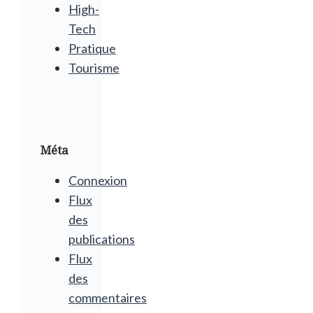
High-
Tech
Pratique
Tourisme
Méta
Connexion
Flux
des
publications
Flux
des
commentaires