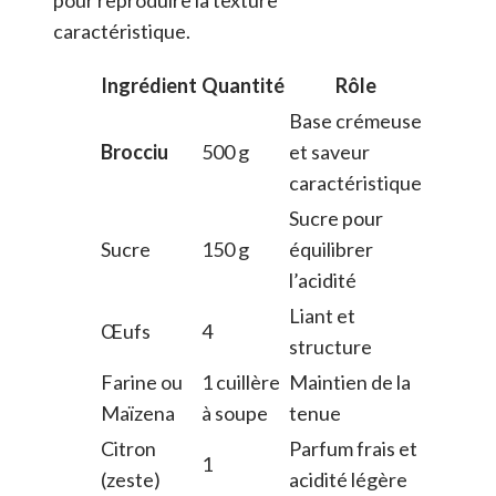
caractéristique.
Ingrédient
Quantité
Rôle
Base crémeuse
Brocciu
500 g
et saveur
caractéristique
Sucre pour
Sucre
150 g
équilibrer
l’acidité
Liant et
Œufs
4
structure
Farine ou
1 cuillère
Maintien de la
Maïzena
à soupe
tenue
Citron
Parfum frais et
1
(zeste)
acidité légère