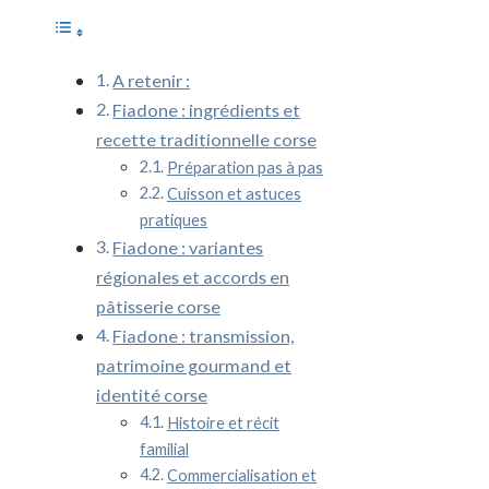
A retenir :
Fiadone : ingrédients et
recette traditionnelle corse
Préparation pas à pas
Cuisson et astuces
pratiques
Fiadone : variantes
régionales et accords en
pâtisserie corse
Fiadone : transmission,
patrimoine gourmand et
identité corse
Histoire et récit
familial
Commercialisation et