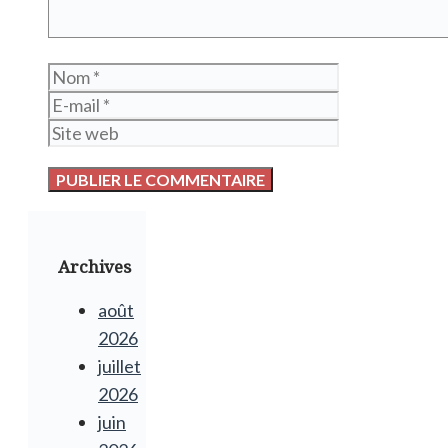
Nom
E-
mail
Site
web
Archives
août
2026
juillet
2026
juin