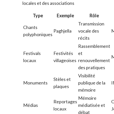
locales et des associations
Type
Exemple
Rôle
Transmission
Chants
Paghjella
vocale des
polyphoniques
récits
Rassemblement
Festivals
Festivités
et
locaux
villageoises
renouvellement
des pratiques
Visibilité
Stèles et
Monuments
publique de la
I
plaques
mémoire
Mémoire
Reportages
O
Médias
médiatisée et
locaux
J
débat