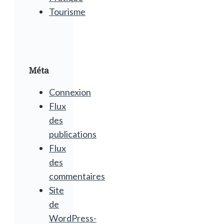
Tourisme
Méta
Connexion
Flux
des
publications
Flux
des
commentaires
Site
de
WordPress-