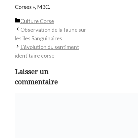
Corses », M3C.
Catégories
Culture Corse
Observation de la faune sur
les îles Sanguinaires
L’évolution du sentiment
identitaire corse
Laisser un
commentaire
Commentaire