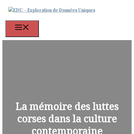
Aller
au
contenu
Menu
La mémoire des luttes
corses dans la culture
contemporaine