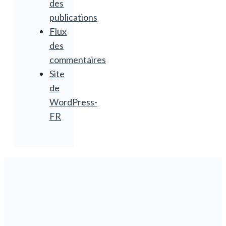
des
publications
Flux
des
commentaires
Site
de
WordPress-
FR