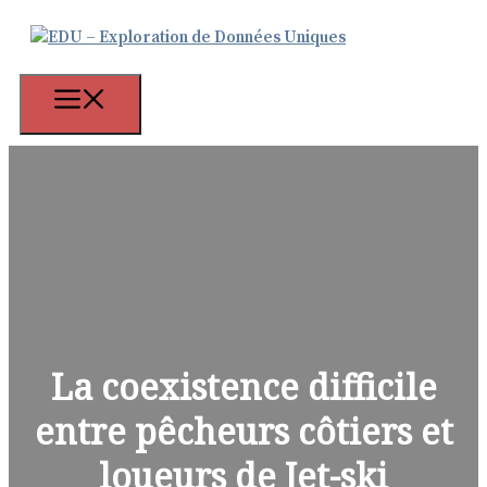
Aller
au
contenu
Menu
La coexistence difficile
entre pêcheurs côtiers et
loueurs de Jet-ski