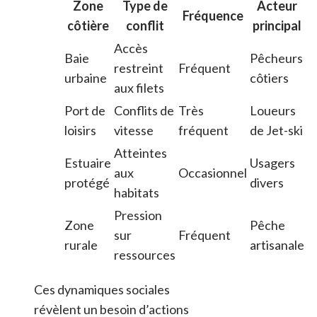
Zone
Type de
Acteur
Fréquence
côtière
conflit
principal
Accès
Baie
Pêcheurs
restreint
Fréquent
urbaine
côtiers
aux filets
Port de
Conflits de
Très
Loueurs
loisirs
vitesse
fréquent
de Jet-ski
Atteintes
Estuaire
Usagers
aux
Occasionnel
protégé
divers
habitats
Pression
Zone
Pêche
sur
Fréquent
rurale
artisanale
ressources
Ces dynamiques sociales
révèlent un besoin d’actions