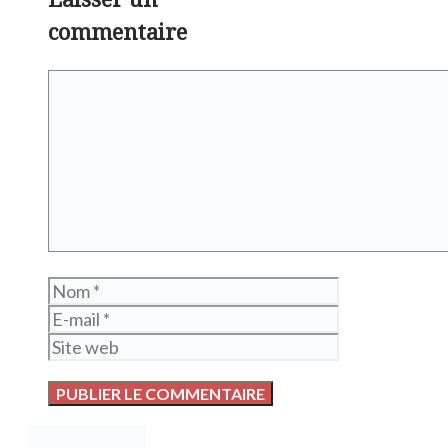
commentaire
Commentaire
Nom
E-
mail
Site
web