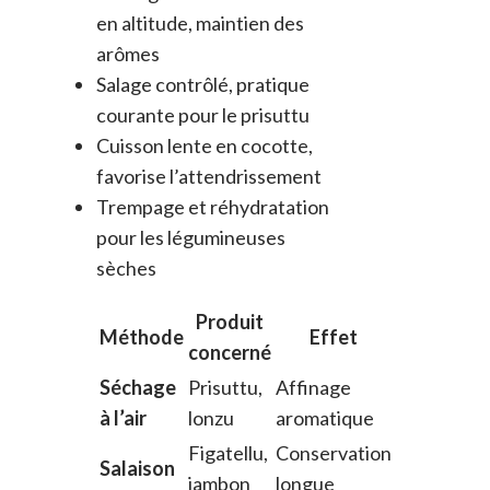
en altitude, maintien des
arômes
Salage contrôlé, pratique
courante pour le prisuttu
Cuisson lente en cocotte,
favorise l’attendrissement
Trempage et réhydratation
pour les légumineuses
sèches
Produit
Méthode
Effet
concerné
Séchage
Prisuttu,
Affinage
à l’air
lonzu
aromatique
Figatellu,
Conservation
Salaison
jambon
longue