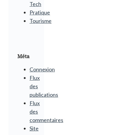
Tech
Pratique
Tourisme
Méta
Connexion
Flux
des
publications
Flux
des
commentaires
Site