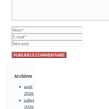
Nom
E-
mail
Site
web
Archives
août
2026
juillet
2026