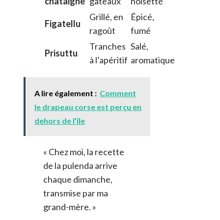
châtaigne
gâteaux
noisetté
Grillé, en
Épicé,
Figatellu
ragoût
fumé
Tranches
Salé,
Prisuttu
à l’apéritif
aromatique
A lire également :
Comment
le drapeau corse est perçu en
dehors de l’île
« Chez moi, la recette
de la pulenda arrive
chaque dimanche,
transmise par ma
grand-mère. »