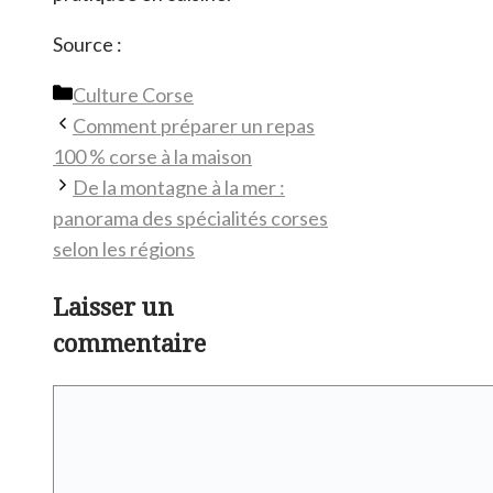
Source :
Catégories
Culture Corse
Comment préparer un repas
100 % corse à la maison
De la montagne à la mer :
panorama des spécialités corses
selon les régions
Laisser un
commentaire
Commentaire