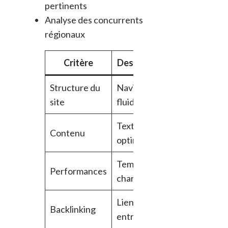
pertinents
Analyse des concurrents
régionaux
Critère
Description
Outil
Structure du
Navigation
Screaming
site
fluide
Frog
Textes
Google
Contenu
optimisés
Analytics
Temps de
PageSpeed
Performances
chargement
Insights
Liens
Backlinking
Moz
entrants