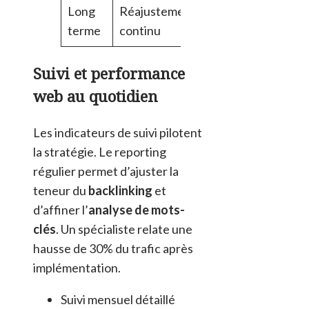
Long
Réajustement
Main
Outils SEO
terme
continu
clas
Suivi et performance
web au quotidien
Les indicateurs de suivi pilotent
la stratégie. Le reporting
régulier permet d’ajuster la
teneur du
backlinking
et
d’affiner l’
analyse de mots-
clés
. Un spécialiste relate une
hausse de 30% du trafic après
implémentation.
Suivi mensuel détaillé