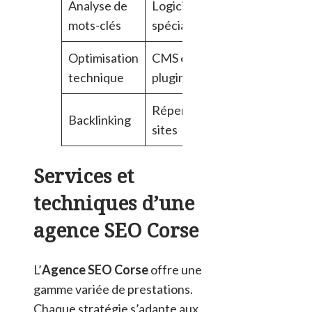
Analyse de
Logiciels
Optimisation
mots-clés
spécialisés
du contenu
Optimisation
CMS et
Amélioration
technique
plugins
de la vitesse
Répertoire
Augmentation
Backlinking
sites
de l’autorité
Services et
techniques d’une
agence SEO Corse
L’
Agence SEO Corse
offre une
gamme variée de prestations.
Chaque stratégie s’adapte aux