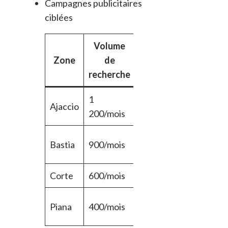
Campagnes publicitaires
ciblées
Volume
Zone
de
Investissement
recherche
1
Ajaccio
Moyen
Vis
200/mois
Re
Bastia
900/mois
Modéré
loc
Corte
600/mois
Faible
Pot
Cré
Piana
400/mois
Faible
nic