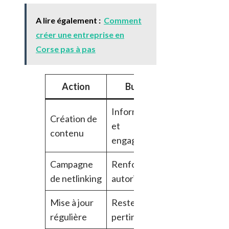
A lire également :
Comment
créer une entreprise en
Corse pas à pas
Action
But
Méthode
Informer
Création de
Articles,
A
et
contenu
vidéos
t
engager
Campagne
Renforcer
Partenariats
M
de netlinking
autorité
locaux
c
Mise à jour
Rester
Audit
M
régulière
pertinent
périodique
p