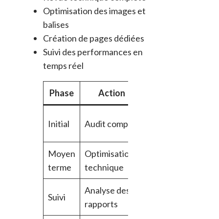
Optimisation des images et
balises
Création de pages dédiées
Suivi des performances en
temps réel
Phase
Action
Outil
I
Déte
Initial
Audit complet
SEO tools
erre
Moyen
Optimisation
Google
Amél
terme
technique
PageSpeed
de la
Analyse des
Google
Mes
Suivi
rapports
Analytics
trafi