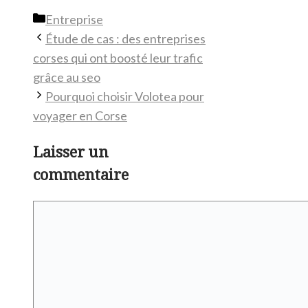
Catégories
Entreprise
Étude de cas : des entreprises
corses qui ont boosté leur trafic
grâce au seo
Pourquoi choisir Volotea pour
voyager en Corse
Laisser un
commentaire
Commentaire