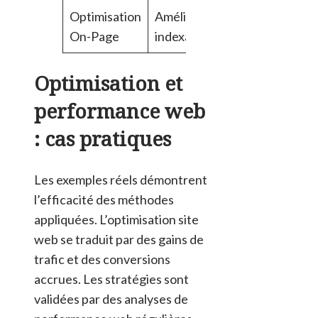
Optimisation
Améliorer
Balises,
V
On-Page
indexation
titres
a
Optimisation et
performance web
: cas pratiques
Les exemples réels démontrent
l’efficacité des méthodes
appliquées. L’optimisation site
web se traduit par des gains de
trafic et des conversions
accrues. Les stratégies sont
validées par des analyses de