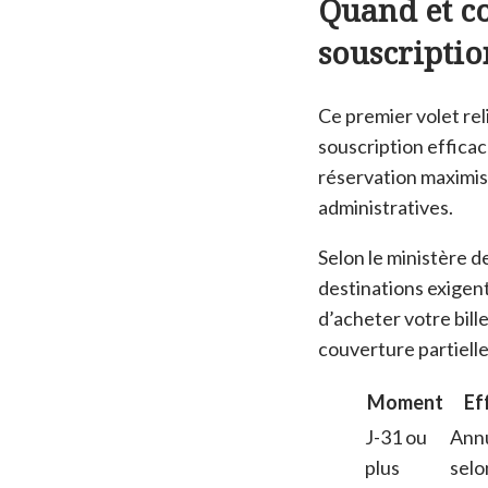
Quand et c
souscriptio
Ce premier volet rel
souscription effica
réservation maximise
administratives.
Selon le ministère d
destinations exigen
d’acheter votre bille
couverture partielle
Moment
Ef
J-31 ou
Annu
plus
selo