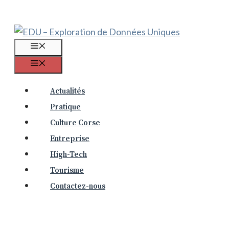
Aller
au
contenu
Menu
Menu
Actualités
Pratique
Culture Corse
Entreprise
High-Tech
Tourisme
Contactez-nous