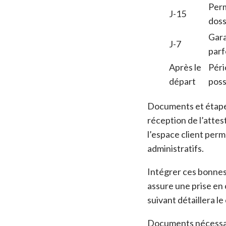
Per
J-15
doss
Gara
J-7
parf
Après le
Péri
départ
poss
Documents et étapes c
réception de l’attes
l’espace client perm
administratifs.
Intégrer ces bonnes 
assure une prise en 
suivant détaillera le
Documents nécessai