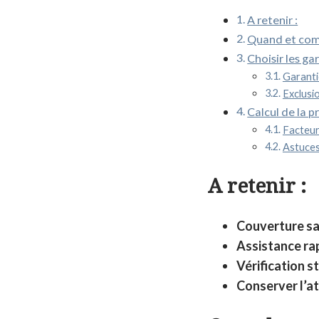
A retenir :
Quand et comm
Choisir les ga
Garantie
Exclusi
Calcul de la p
Facteur
Astuces
A retenir :
Couverture sa
Assistance ra
Vérification s
Conserver l’at