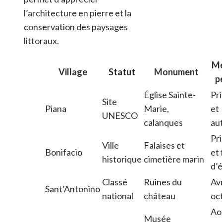
l’architecture en pierre et la
conservation des paysages
littoraux.
Me
Village
Statut
Monument
p
Église Sainte-
Pr
Site
Piana
Marie,
et
UNESCO
calanques
au
Pr
Ville
Falaises et
Bonifacio
et 
historique
cimetière marin
d’
Classé
Ruines du
Avr
Sant’Antonino
national
château
oc
Ao
Musée