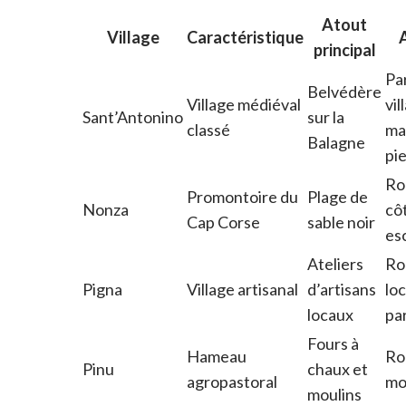
Atout
Village
Caractéristique
principal
Pa
Belvédère
Village médiéval
vil
Sant’Antonino
sur la
classé
ma
Balagne
pi
Ro
Promontoire du
Plage de
Nonza
côt
Cap Corse
sable noir
esc
Ateliers
Ro
Pigna
Village artisanal
d’artisans
loc
locaux
pa
Fours à
Hameau
Ro
Pinu
chaux et
agropastoral
mo
moulins