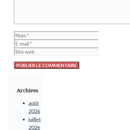
Nom
E-
mail
Site
web
Archives
août
2026
juillet
2026