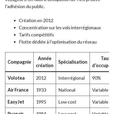
l’adhésion du public.
Création en 2012
Concentration sur les vols interrégionaux
Tarifs compétitifs
Flotte dédiée à l’optimisation du réseau
Année
Taux
Compagnie
Spécialisation
création
d’occupat
Volotea
2012
Interrégional
90%
Air France
1933
National
Variable
EasyJet
1995
Low cost
Variable
Ryanair
1984
Low cost
Variable