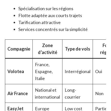
Spécialisation sur les régions
Flotte adaptée aux courts trajets
Tarification attractive
Services concentrés sur la simplicité
Zone
Foc
Compagnie
Type de vols
d’activité
régio
France,
Volotea
Espagne,
Interrégional
Oui
Italie
National et
Long-
Air France
Non
international
courrier
EasyJet
Europe
Low cost
Partiel