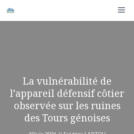
Aller
M
au
contenu
La vulnérabilité de
l’appareil défensif côtier
observée sur les ruines
des Tours génoises