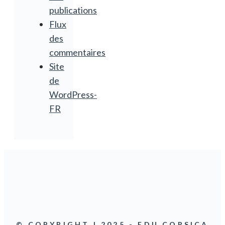
publications
Flux
des
commentaires
Site
de
WordPress-
FR
© COPYRIGHT | 2025 - EDU.CORSICA