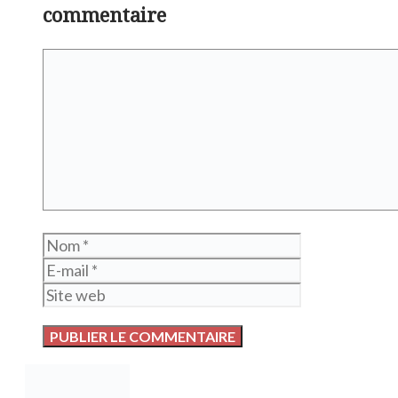
commentaire
Commentaire
Nom
E-
mail
Site
web